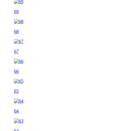
69
68
67
66
65
64
63